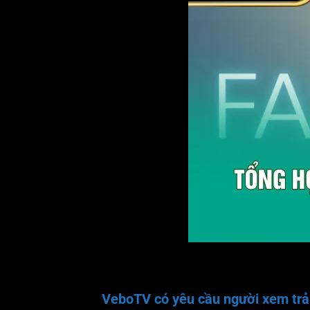
VeboTV có yêu cầu người xem trả