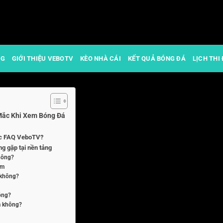
NG
GIỚI THIỆU VEBOTV
KÈO NHÀ CÁI
KẾT QUẢ BÓNG ĐÁ
LỊCH THI
 Mắc Khi Xem Bóng Đá
mục FAQ VeboTV?
g gặp tại nền tảng
hông?
ậm
 không?
ông?
m không?