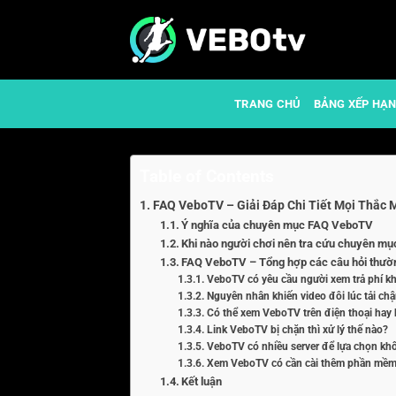
Skip
to
content
TRANG CHỦ
BẢNG XẾP HẠ
Table of Contents
FAQ VeboTV – Giải Đáp Chi Tiết Mọi Thắc
Ý nghĩa của chuyên mục FAQ VeboTV
Khi nào người chơi nên tra cứu chuyên 
FAQ VeboTV – Tổng hợp các câu hỏi thườn
VeboTV có yêu cầu người xem trả phí k
Nguyên nhân khiến video đôi lúc tải ch
Có thể xem VeboTV trên điện thoại hay
Link VeboTV bị chặn thì xử lý thế nào?
VeboTV có nhiều server để lựa chọn kh
Xem VeboTV có cần cài thêm phần mề
Kết luận