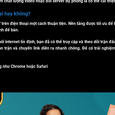
ảm chất lượng video hoặc đổi server dự phòng là có thể cải th
ại hay không?
rên điện thoại một cách thuận tiện. Nền tảng được tối ưu để ho
nh để bàn.
 nối internet ổn định, bạn đã có thể truy cập và theo dõi trận đ
ọn trận và chuyển link diễn ra nhanh chóng. Để có trải nghiệ
:
ng như Chrome hoặc Safari